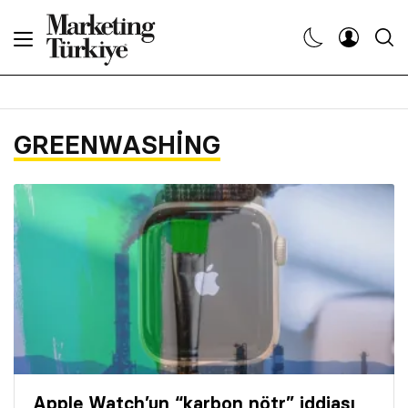
Abone Ol
Haberler
GREENWASHING
Yaratıcı İşler
Dergiler
Etkinlikler
Söyleşiler
Kariyer
Apple Watch’un “karbon nötr” iddiası