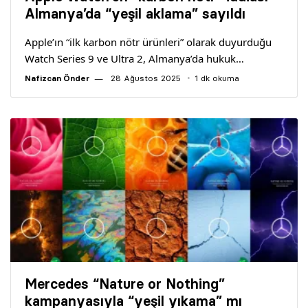
Yazarlar
Almanya’da “yeşil aklama” sayıldı
Apple’ın “ilk karbon nötr ürünleri” olarak duyurduğu
Araştırma
Watch Series 9 ve Ultra 2, Almanya’da hukuk…
Nafizcan Önder
28 Ağustos 2025
1 dk okuma
Mercedes “Nature or Nothing”
kampanyasıyla “yeşil yıkama” mı