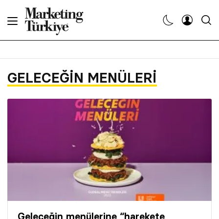
Abone Ol
Haberler
GELECEĞIN MENÜLERI
Yaratıcı İşler
Dergiler
Etkinlikler
Söyleşiler
Kariyer
Geleceğin menülerine “harekete