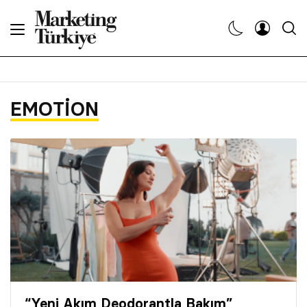
Abone Ol
Haberler
EMOTION
Yaratıcı İşler
Dergiler
Etkinlikler
Söyleşiler
Kariyer
“Yeni Akım Deodorantla Bakım”