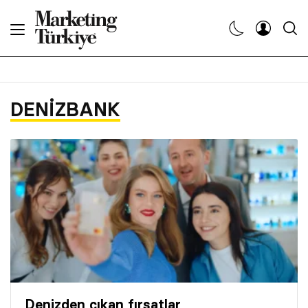
Abone Ol
Haberler
DENIZBANK
Yaratıcı İşler
Dergiler
Etkinlikler
Söyleşiler
Kariyer
Denizden çıkan fırsatlar