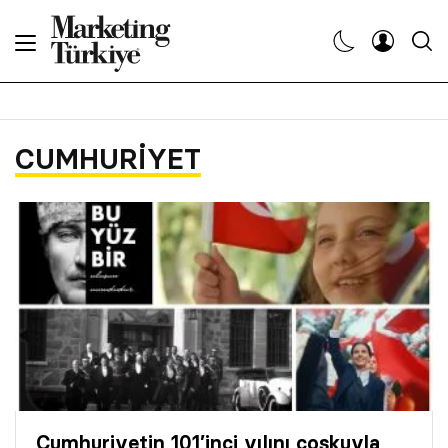
Abone Ol
Haberler
CUMHURIYET
Yaratıcı İşler
Dergiler
Etkinlikler
Söyleşiler
Kariyer
Cumhuriyetin 101’inci yılını coşkuyla