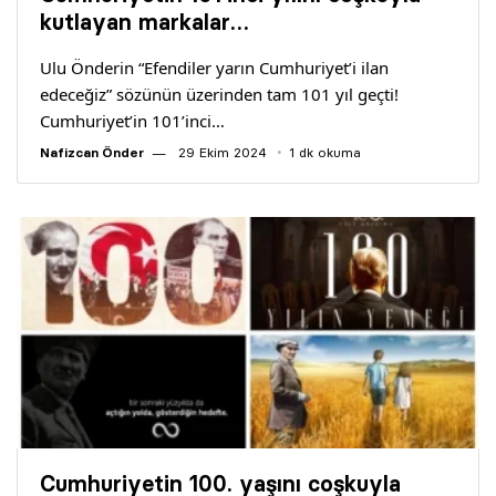
Yazarlar
kutlayan markalar…
Ulu Önderin “Efendiler yarın Cumhuriyet’i ilan
Araştırma
edeceğiz” sözünün üzerinden tam 101 yıl geçti!
Cumhuriyet’in 101’inci…
Nafizcan Önder
29 Ekim 2024
1 dk okuma
Cumhuriyetin 100. yaşını coşkuyla