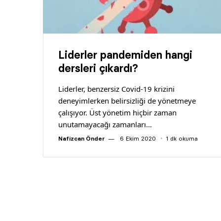
Liderler pandemiden hangi
dersleri çıkardı?
Liderler, benzersiz Co­vid-19 krizini
deneyimlerken belirsizliği de yö­netmeye
çalışıyor. Üst yönetim hiçbir zaman
unutamayacağı zamanları…
Nafizcan Önder
6 Ekim 2020
1 dk okuma