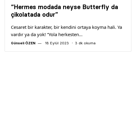
Yazarlar
“Hermes modada neyse Butterfly da
çikolatada odur”
Araştırma
Cesaret bir karakter, bir kendini ortaya koyma hali. Ya
vardır ya da yok! “Yola herkesten…
Günseli ÖZEN
18 Eylül 2023
3 dk okuma