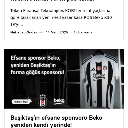
Yazarlar
Token Finansal Teknolojiler, KOBİ’lerin ihtiyaçlarına
göre tasarlanan yeni nesil yazar kasa POS Beko X30
Araştırma
TR’yi…
Nafizcan Önder
14 Mart 2025
1 dk okuma
Beşiktaş’ın efsane sponsoru Beko
yeniden kendi yerinde!