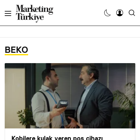
Abone Ol
Haberler
BEKO
Yaratıcı İşler
Dergiler
Etkinlikler
Söyleşiler
Kariyer
Kobilere kulak veren pos cihazı