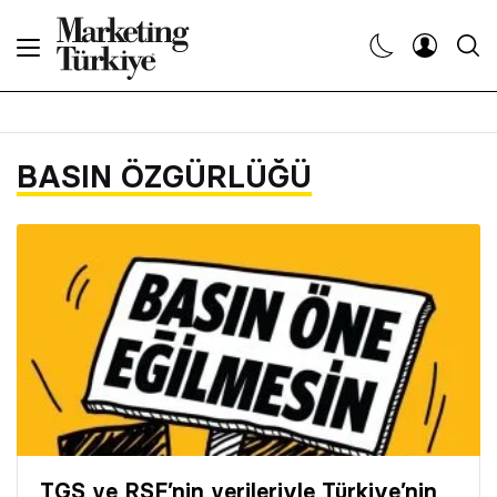
Abone Ol
Haberler
BASIN ÖZGÜRLÜĞÜ
Yaratıcı İşler
Dergiler
Etkinlikler
Söyleşiler
Kariyer
TGS ve RSF’nin verileriyle Türkiye’nin