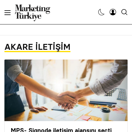
Abone Ol
Haberler
AKARE İLETIŞIM
Yaratıcı İşler
Dergiler
Etkinlikler
Söyleşiler
Kariyer
MPS- Signode iletişim ajansını seçti