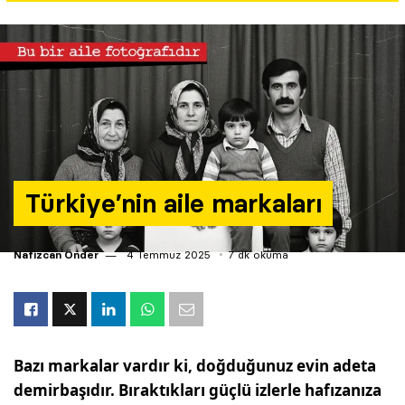
Yazarlar
Araştırma
Türkiye’nin aile markaları
Nafizcan Önder
4 Temmuz 2025
7 dk okuma
Bazı markalar vardır ki, doğduğunuz evin adeta
demirbaşıdır. Bıraktıkları güçlü izlerle hafızanıza