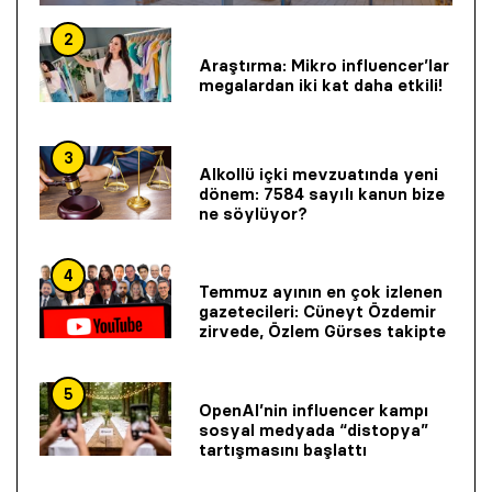
2
Araştırma: Mikro influencer’lar
megalardan iki kat daha etkili!
3
Alkollü içki mevzuatında yeni
dönem: 7584 sayılı kanun bize
ne söylüyor?
4
Temmuz ayının en çok izlenen
gazetecileri: Cüneyt Özdemir
zirvede, Özlem Gürses takipte
5
OpenAI’nin influencer kampı
sosyal medyada “distopya”
tartışmasını başlattı