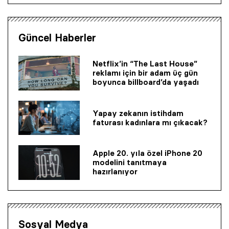
Güncel Haberler
Netflix’in “The Last House”
reklamı için bir adam üç gün
boyunca billboard’da yaşadı
Yapay zekanın istihdam
faturası kadınlara mı çıkacak?
© 2001 Rota Yayın Yapım Tanıtım Tic. Ltd. Şti. Bu Sitede Bulunan
Yazı Ve Çizimlerin Her Hakkı Saklıdır.
Apple 20. yıla özel iPhone 20
modelini tanıtmaya
hazırlanıyor
Asquared WordPress Agency
tarafından tasarlanmış ve
kodlanmıştır.
Sosyal Medya