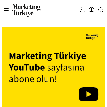
Abone Ol
Haberler
Yaratıcı İşler
Dergiler
Etkinlikler
Söyleşiler
Kariyer