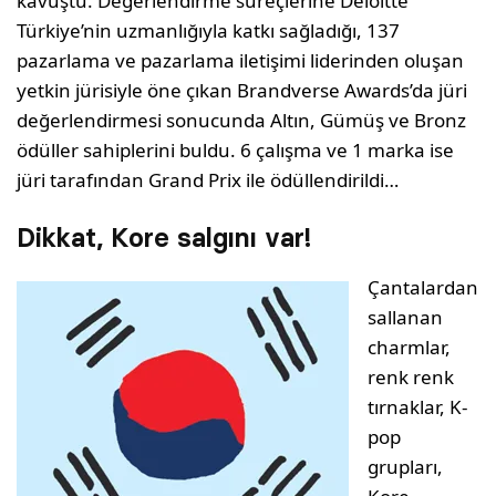
kavuştu. Değerlendirme süreçlerine Deloitte
Türkiye’nin uzmanlığıyla katkı sağladığı, 137
pazarlama ve pazarlama iletişimi liderinden oluşan
yetkin jürisiyle öne çıkan Brandverse Awards’da jüri
değerlendirmesi sonucunda Altın, Gümüş ve Bronz
ödüller sahiplerini buldu. 6 çalışma ve 1 marka ise
jüri tarafından Grand Prix ile ödüllendirildi…
Dikkat, Kore salgını var!
Çantalardan
sallanan
charmlar,
renk renk
tırnaklar, K-
pop
grupları,