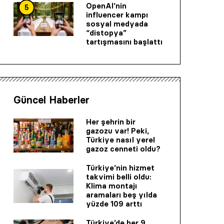
OpenAI’nin
5
influencer kampı
sosyal medyada
“distopya”
tartışmasını başlattı
Güncel Haberler
Her şehrin bir
gazozu var! Peki,
Türkiye nasıl yerel
gazoz cenneti oldu?
Türkiye’nin hizmet
takvimi belli oldu:
Klima montajı
aramaları beş yılda
yüzde 109 arttı
Türkiye’de her 9