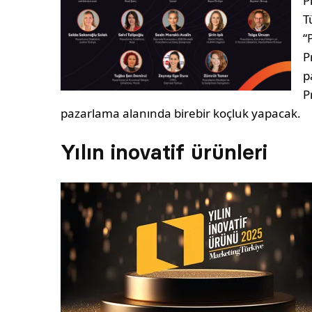
P
T
“
P
p
P
pazarlama alanında birebir koçluk yapacak.
Yılın inovatif ürünleri