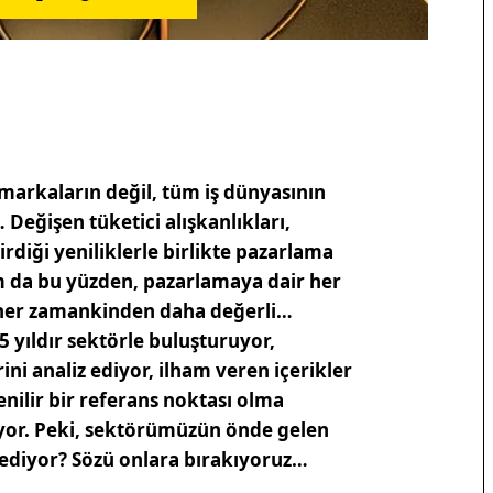
 markaların değil, tüm iş dünyasının
 Değişen tüketici alışkanlıkları,
rdiği yeniliklerle birlikte pazarlama
am da bu yüzden, pazarlamaya dair her
n her zamankinden daha değerli…
5 yıldır sektörle buluşturuyor,
ni analiz ediyor, ilham veren içerikler
enilir bir referans noktası olma
yor. Peki, sektörümüzün önde gelen
 ediyor? Sözü onlara bırakıyoruz…