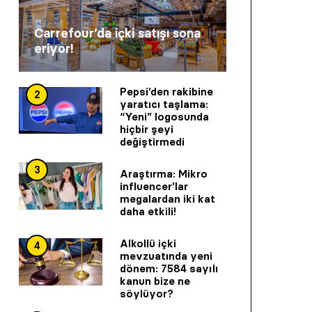
Carrefour’da içki satışı sona
eriyor!
Pepsi’den rakibine
2
yaratıcı taşlama:
“Yeni” logosunda
hiçbir şeyi
değiştirmedi
3
Araştırma: Mikro
influencer’lar
megalardan iki kat
daha etkili!
Alkollü içki
4
mevzuatında yeni
dönem: 7584 sayılı
kanun bize ne
söylüyor?