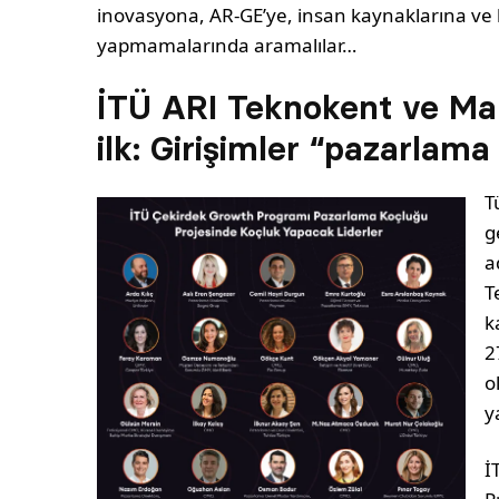
inovasyona, AR-GE’ye, insan kaynaklarına ve
yapmamalarında aramalılar…
İTÜ ARI Teknokent ve Mar
ilk: Girişimler “pazarlam
T
g
a
T
k
2
o
y
İ