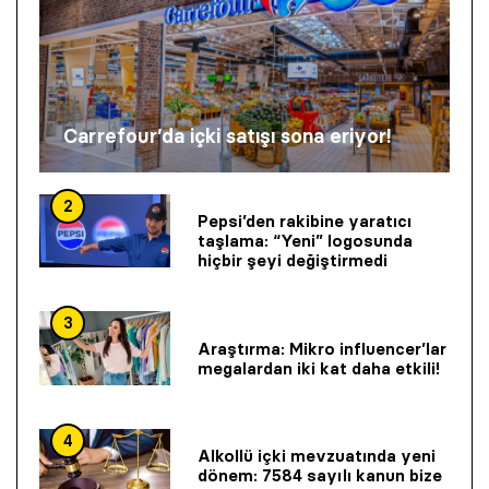
Carrefour’da içki satışı sona eriyor!
2
Pepsi’den rakibine yaratıcı
taşlama: “Yeni” logosunda
hiçbir şeyi değiştirmedi
3
Araştırma: Mikro influencer’lar
megalardan iki kat daha etkili!
4
Alkollü içki mevzuatında yeni
dönem: 7584 sayılı kanun bize