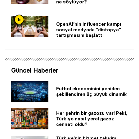
ne söylüyor?
5
OpenAI’nin influencer kampı
sosyal medyada “distopya”
tartışmasını başlattı
Güncel Haberler
Futbol ekonomisini yeniden
şekillendiren üç büyük dinamik
Her şehrin bir gazozu var! Peki,
Türkiye nasıl yerel gazoz
cenneti oldu?
Türkiye’nin hizmet takvimi