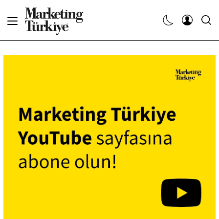
Abone Ol
Haberler
Yaratıcı İşler
Dergiler
Etkinlikler
Söyleşiler
Kariyer