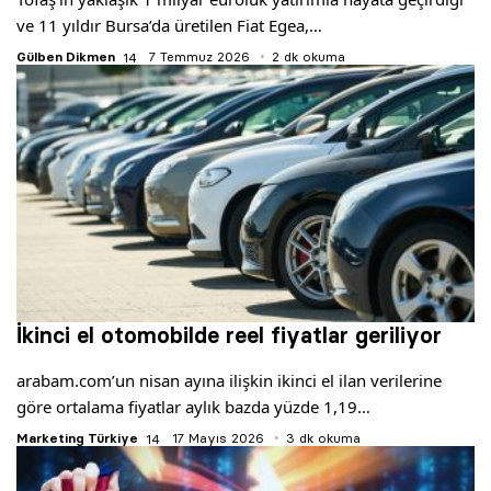
Yazarlar
ve 11 yıldır Bursa’da üretilen Fiat Egea,…
Gülben Dikmen
7 Temmuz 2026
2 dk okuma
Araştırma
İkinci el otomobilde reel fiyatlar geriliyor
arabam.com’un nisan ayına ilişkin ikinci el ilan verilerine
göre ortalama fiyatlar aylık bazda yüzde 1,19…
Marketing Türkiye
17 Mayıs 2026
3 dk okuma