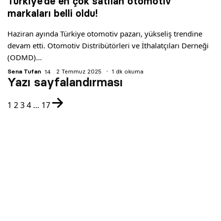
Türkiye’de en çok satılan otomotiv
markaları belli oldu!
Haziran ayında Türkiye otomotiv pazarı, yükseliş trendine
devam etti. Otomotiv Distribütörleri ve İthalatçıları Derneği
(ODMD)…
Sena Tufan
2 Temmuz 2025
1 dk okuma
Yazı sayfalandırması
1
2
3
4
…
17