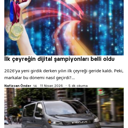
İlk çeyreğin dijital şampiyonları belli oldu
2026’ya yeni girdik derken yılın ilk çeyreği geride kaldı. Peki,
markalar bu dönemi nasıl geçirdi?…
Nafizcan Önder
11 Nisan 2026
5 dk okuma